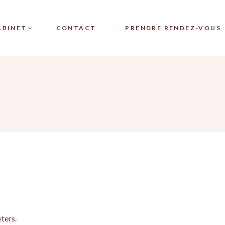
MEDICAL JET SYSTEM
ABINET
CONTACT
PRENDRE RENDEZ-VOUS
MEDICAL LASER SYS
MÉSOTHÉRAPIE
DERMAPEN
CAL JET SYSTEM®
PEELING NOON
CAL LASER SYSTEM®
MÉSOPORATION
THÉRAPIE
PLEXR TECHNOLOGIE
APEN
PLASMA
ING NOON
PRP VISAGE
PORATION
PRP CHEVEUX
R TECHNOLOGIE
IPL
MA
PHOTOTHÉRAPIE PAR
VISAGE
LUMIÈRE LED
ters.
CHEVEUX