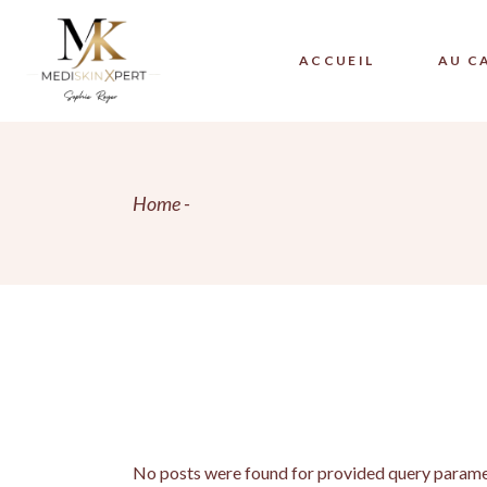
Skip
to
the
content
ACCUEIL
AU C
MEDI
Home
MEDI
MÉSO
DERM
PEEL
MÉSO
PLEX
PLAS
PRP 
No posts were found for provided query parame
PRP 