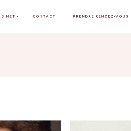
MEDICAL JET SYSTEM
ABINET
CONTACT
PRENDRE RENDEZ-VOUS
MEDICAL LASER SYS
MÉSOTHÉRAPIE
DERMAPEN
CAL JET SYSTEM®
PEELING NOON
CAL LASER SYSTEM®
MÉSOPORATION
THÉRAPIE
PLEXR TECHNOLOGIE
APEN
PLASMA
ING NOON
PRP VISAGE
PORATION
PRP CHEVEUX
R TECHNOLOGIE
IPL
MA
PHOTOTHÉRAPIE PAR
VISAGE
LUMIÈRE LED
CHEVEUX