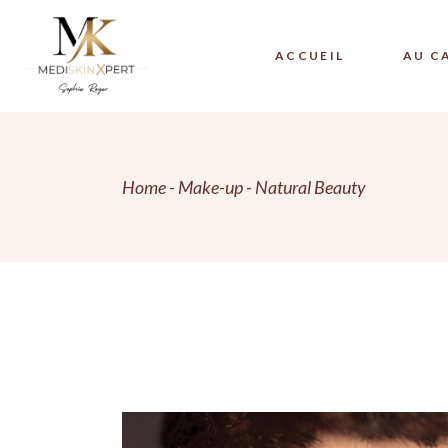
Skip
to
the
content
ACCUEIL
AU C
MEDI
Home
Make-up
Natural Beauty
MEDI
MÉSO
DERM
PEEL
MÉSO
PLEX
PLAS
PRP 
PRP 