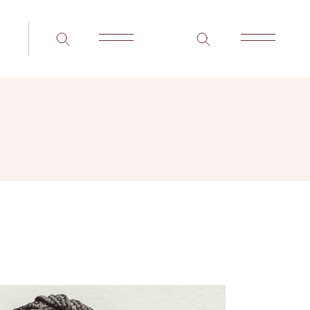
®
TEM®