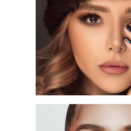
IPL
PHOT
LUMI
VITA