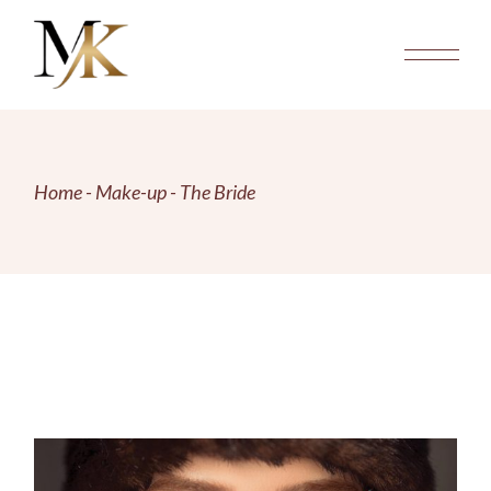
Skip
to
the
content
Home
Make-up
The Bride